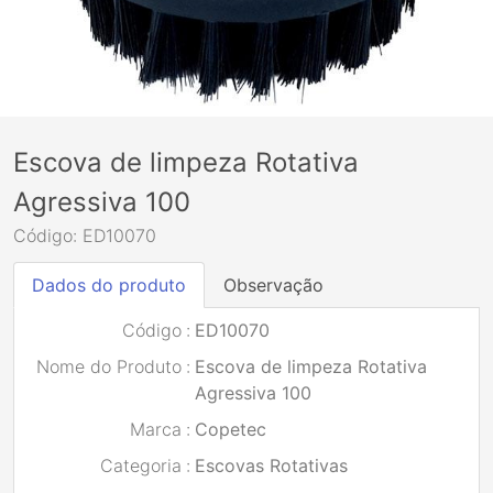
Escova de limpeza Rotativa
Agressiva 100
Código: ED10070
Dados do produto
Observação
Código
:
ED10070
Nome do Produto
:
Escova de limpeza Rotativa
Agressiva 100
Marca
:
Copetec
Categoria
:
Escovas Rotativas